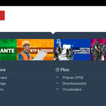
nce
Plus
maire
Prépas CPGE
lège
Divertissement
ée
Vocabulaire