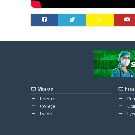
Maroc
Fra
Primaire
Pri
Collège
Col
Lycée
Lyc