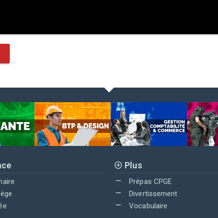
nce
Plus
maire
Prépas CPGE
lège
Divertissement
ée
Vocabulaire