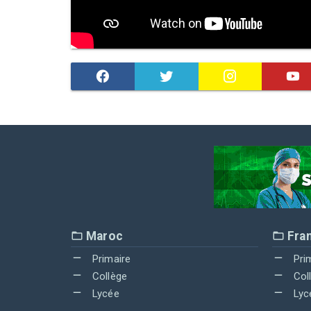
Maroc
Fra
Primaire
Pri
Collège
Col
Lycée
Lyc