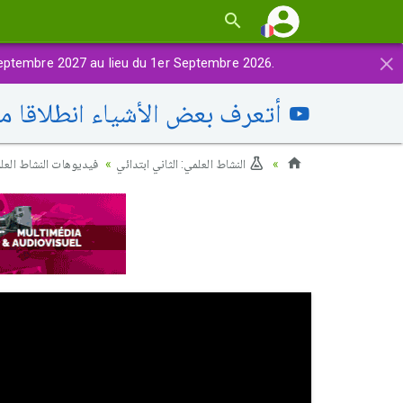
×
eptembre 2027 au lieu du 1er Septembre 2026.
أتعرف بعض الأشياء انطلاقا م
النشاط العلمي: الثاني ابتدائي
فيديوهات النشاط العل