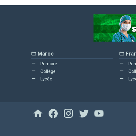
Maroc
Fra
Primaire
Pri
Collège
Col
Lycée
Lyc