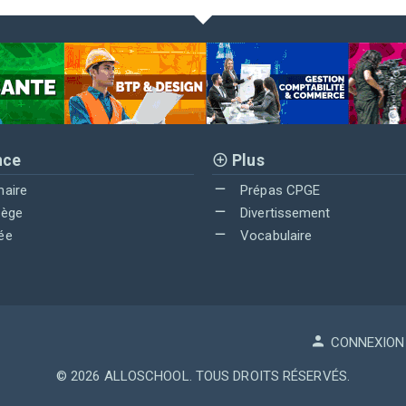
nce
Plus
maire
Prépas CPGE
lège
Divertissement
ée
Vocabulaire
CONNEXION
© 2026
ALLOSCHOOL
. TOUS DROITS RÉSERVÉS.