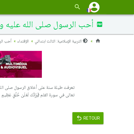
أحب الرسول صلى الله عليه وس
التربية الإسلامية: الثالث ابتدائي
الإقتداء
أحب الر
تعرفت طيلة سنة على أخلاق الرسول صلى الله 
تعالى في سورة القلم {وَإِنَّكَ لَعَلَىٰ خُلُقٍ عَظِيمٍ (4)}.
RETOUR