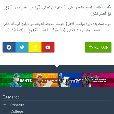
وآنسته بقرب الفرج والنصر على الأعداء، قال تعالى: {فَإِنَّ مَعَ الْعُسْرِ يُسْرًا (5) إِنَّ
مَعَ الْعُسْرِ يُسْرًا}.
ثم ختمت بتذكيره بواجب التفرغ لعبادة الله بعد انتهائه من تبليغ الرسالة شكرا
لله على نعمة الجليلة، قال تعالى: {فَإِذَا فَرَغْتَ فَانصَبْ (7) وَإِلَىٰ رَبِّكَ فَارْغَب}.
RETOUR
Maroc
Primaire
Collège