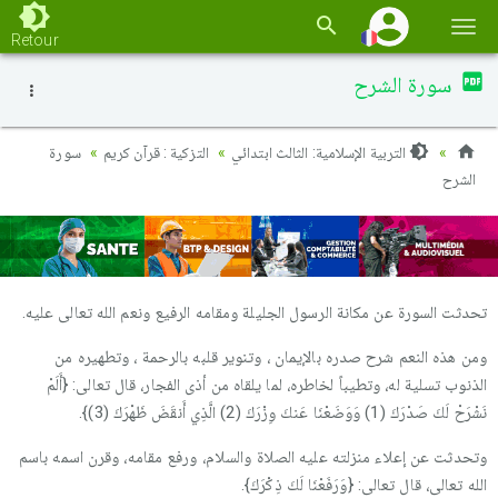
Basc
Retour
la
سورة الشرح
navi
التربية الإسلامية: الثالث ابتدائي
التزكية : قرآن كريم
سورة
الشرح
تحدثت السورة عن مكانة الرسول الجليلة ومقامه الرفيع ونعم الله تعالى عليه.
ومن هذه النعم شرح صدره بالإيمان ، وتنوير قلبه بالرحمة ، وتطهيره من
الذنوب تسلية له، وتطيباً لخاطره، لما يلقاه من أذى الفجار، قال تعالى: {أَلَمْ
نَشْرَحْ لَكَ صَدْرَكَ (1) وَوَضَعْنَا عَنكَ وِزْرَكَ (2) الَّذِي أَنقَضَ ظَهْرَكَ (3)}.
وتحدثت عن إعلاء منزلته عليه الصلاة والسلام، ورفع مقامه، وقرن اسمه باسم
الله تعالى، قال تعالى: {وَرَفَعْنَا لَكَ ذِكْرَكَ}.