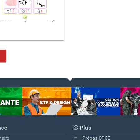
nce
Plus
maire
Prépas CPGE