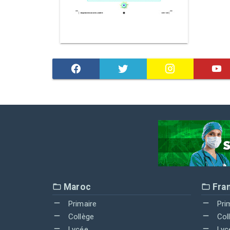
Maroc
Fra
Primaire
Pri
Collège
Col
Lycée
Lyc