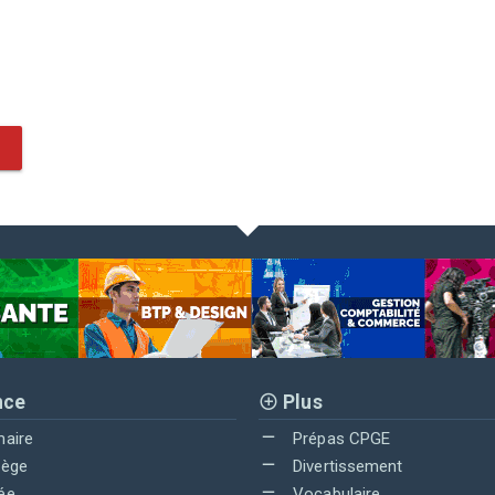
nce
Plus
maire
Prépas CPGE
lège
Divertissement
ée
Vocabulaire