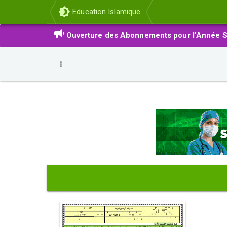
Education Islamique
Ouverture des Abonnements pour l'Année S