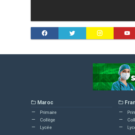
Maroc
Fra
Primaire
Pri
Collège
Col
Lycée
Lyc