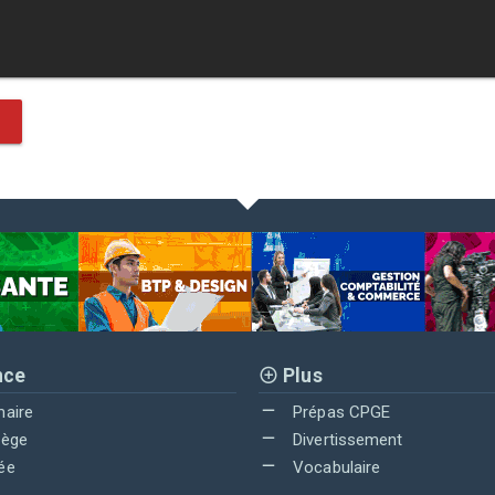
nce
Plus
maire
Prépas CPGE
lège
Divertissement
ée
Vocabulaire