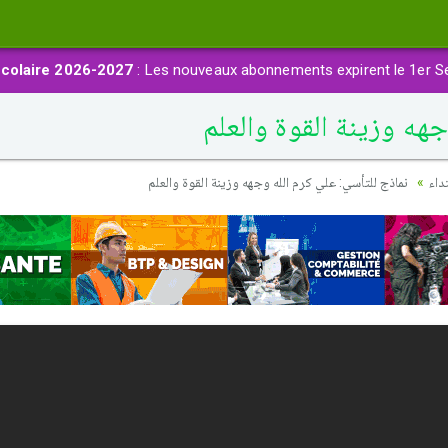
colaire 2026-2027
: Les nouveaux abonnements expirent le 1er S
هه وزينة القوة والعلم
داء
نماذج للتأسي: علي كرم الله وجهه وزينة القوة والعلم