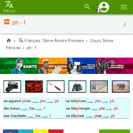
Basc
Retour
la
ph - f
navi
Français: 3ème Année Primaire
Cours 3ème
Période
ph - f