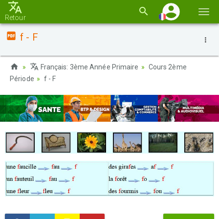
Basc
Retour
la
f - F
navi
Français: 3ème Année Primaire
Cours 2ème
Période
f - F