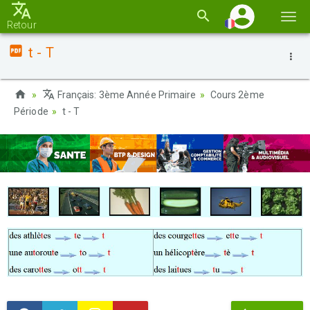
Basc
Retour
la
t - T
navi
Français: 3ème Année Primaire
Cours 2ème
Période
t - T