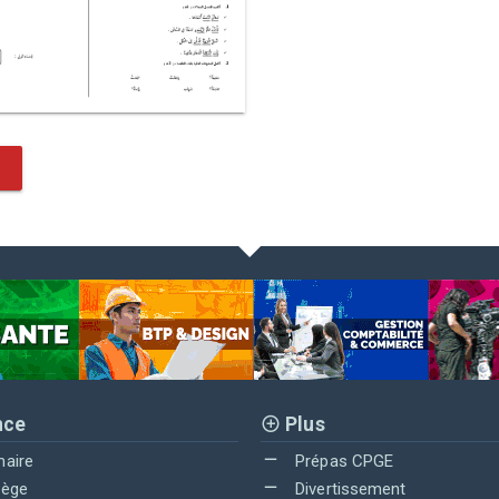
nce
Plus
maire
Prépas CPGE
lège
Divertissement