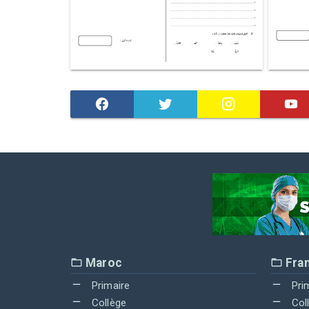
Maroc
Fra
Primaire
Pri
Collège
Col