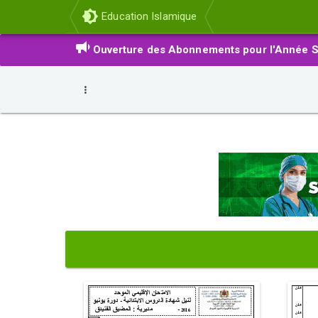
Education Islamique
Ouverture des Abonnements pour l'Année S