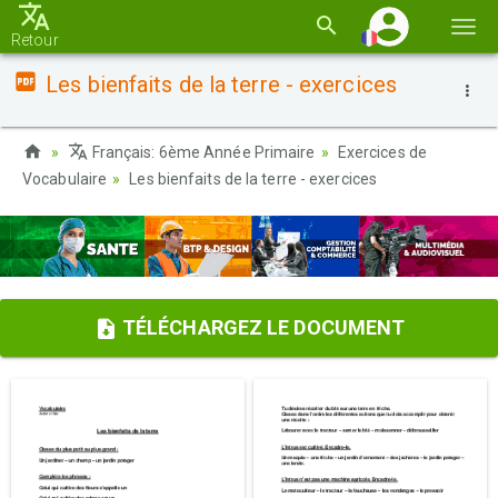
Basc
Retour
la
Les bienfaits de la terre - exercices
navi
Français: 6ème Année Primaire
Exercices de
Vocabulaire
Les bienfaits de la terre - exercices
TÉLÉCHARGEZ LE DOCUMENT