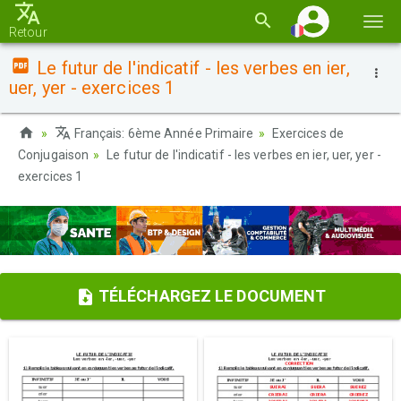
Basc
Retour
la
Le futur de l'indicatif - les verbes en ier,
navi
uer, yer - exercices 1
Français: 6ème Année Primaire
Exercices de
Conjugaison
Le futur de l'indicatif - les verbes en ier, uer, yer -
exercices 1
TÉLÉCHARGEZ LE DOCUMENT