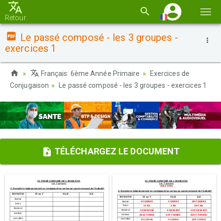
Basc
Retour
la
Le passé composé - les 3 groupes -
navi
exercices 1
Français: 6ème Année Primaire
Exercices de
Conjugaison
Le passé composé - les 3 groupes - exercices 1
TÉLÉCHARGEZ LE DOCUMENT