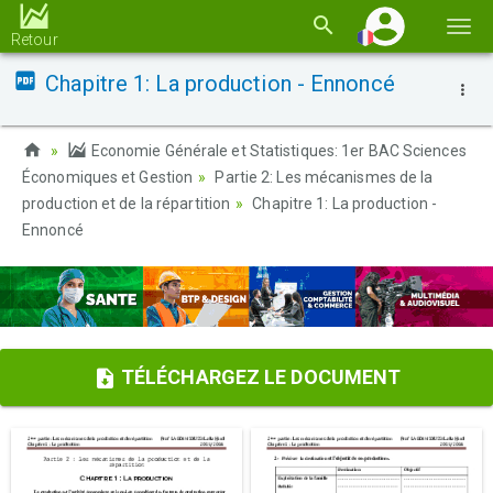
Basc
Retour
la
Chapitre 1: La production - Ennoncé
navi
Economie Générale et Statistiques: 1er BAC Sciences
Économiques et Gestion
Partie 2: Les mécanismes de la
production et de la répartition
Chapitre 1: La production -
Ennoncé
TÉLÉCHARGEZ LE DOCUMENT