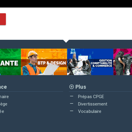
nce
Plus
maire
Prépas CPGE
lège
Divertissement
ée
Vocabulaire