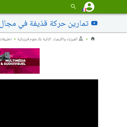
تمارين حركة قذيفة في مجال ا
الفيزياء والكيمياء: الثانية باك علوم فيزيائية
تطبيقات 