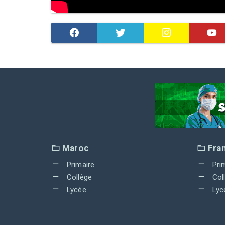
Maroc
Fra
Primaire
Pri
Collège
Col
Lycée
Lyc