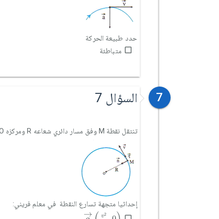
حدد طبيعة الحركة
متباطئة
السؤال 7
7
تنتقل نقطة M وفق مسار دائري شعاعه R ومركزه O بسرعة خطية
إحداثيا متجهة تسارع النقطة في معلم فريني:
a
→
v
2
R
,
0
→
2
v
,
0