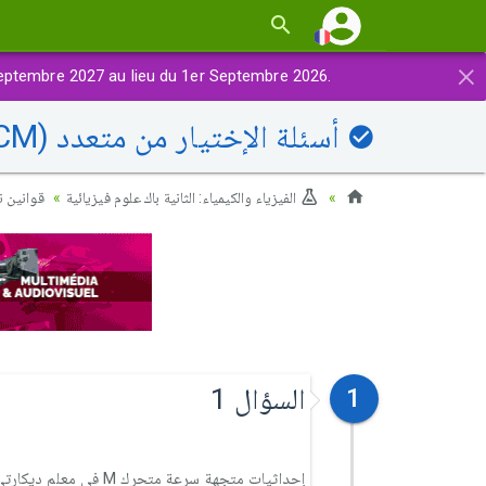
×
eptembre 2027 au lieu du 1er Septembre 2026.
أسئلة الإختيار من متعدد (QCM): قوانين نيوتن
الفيزياء والكيمياء: الثانية باك علوم فيزيائية
قوانين ن
السؤال 1
1
إحداثيات متجهة سرعة متحرك M في معلم ديكارتي عند لحظة معينة t هي