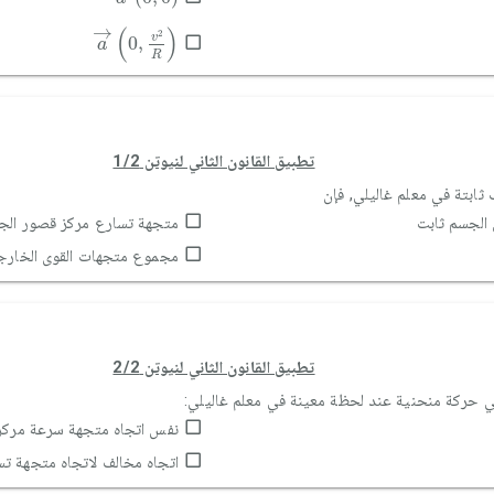
a
→
0
,
v
2
R
→
(
)
2
v
0
,
a
R
تطبيق القانون الثاني لنيوتن 1/2
ابتة في معلم غاليلي, فإن
 الجسم ثابت
متجهة تسارع مركز قصور الجس
مجموع متجهات القوى الخارجي
تطبيق القانون الثاني لنيوتن 2/2
 حركة منحنية عند لحظة معينة في معلم غاليلي:
نفس اتجاه متجهة سرعة مركز
اتجاه مخالف لاتجاه متجهة ت