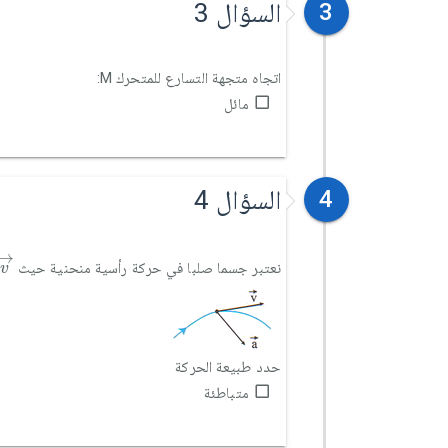
السؤال 3
3
اتجاه متجهة التسارع للمتحرك M:
مائل
السؤال 4
4
v
→
→
نعتبر جسما صلبا في حركة رأسية منحنية حيث
v
حدد طبيعة الحركة
متباطئة