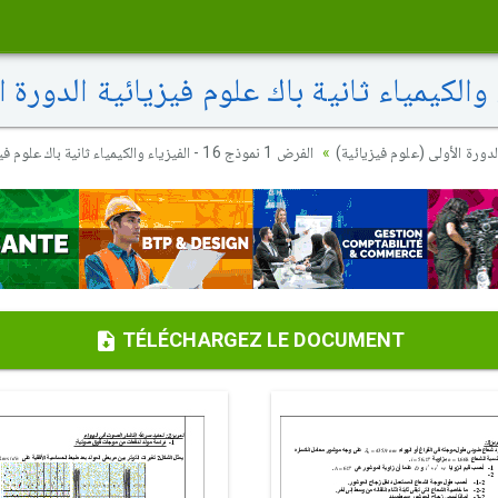
دورة الأولى (علوم فيزيائية
الفرض 1 نموذج 16 - الفيزياء والكيمياء ثانية باك علوم فيزيائية الدورة الأولى
TÉLÉCHARGEZ LE DOCUMENT