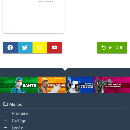
RETOUR
Maroc
Primaire
Collège
Lycée