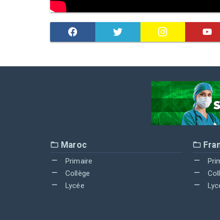
Maroc
Fra
Primaire
Pri
Collège
Col
Lycée
Lyc