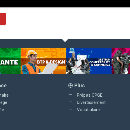
nce
Plus
maire
Prépas CPGE
lège
Divertissement
ée
Vocabulaire