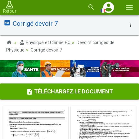
Basc
Retour
la
Corrigé devoir 7
navi
Physique et Chimie PC
Devoirs corrigés de
Physique
Corrigé devoir 7
TÉLÉCHARGEZ LE DOCUMENT