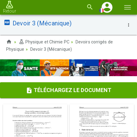
Basc
Retour
la
Devoir 3 (Mécanique)
navi
Physique et Chimie PC
Devoirs corrigés de
Physique
Devoir 3 (Mécanique)
TÉLÉCHARGEZ LE DOCUMENT