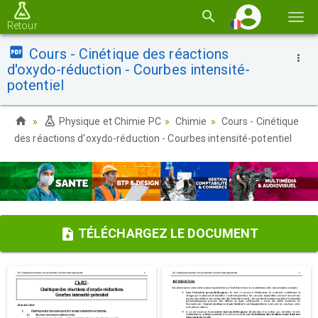
Basc
Retour
la
Cours - Cinétique des réactions
navi
d'oxydo-réduction - Courbes intensité-
potentiel
Physique et Chimie PC
Chimie
Cours - Cinétique
des réactions d'oxydo-réduction - Courbes intensité-potentiel
TÉLÉCHARGEZ LE DOCUMENT