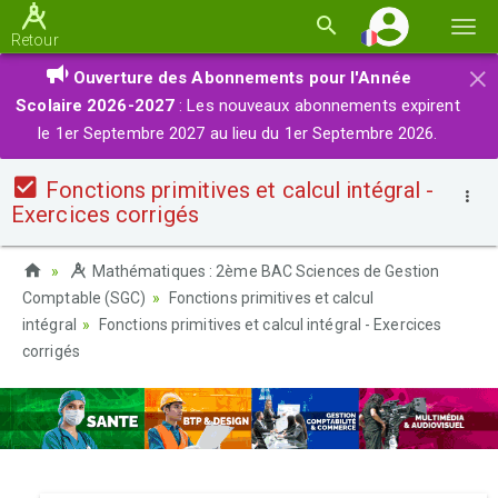
Basc
Retour
la
×
Ouverture des Abonnements pour l'Année
navi
Scolaire 2026-2027
: Les nouveaux abonnements expirent
le 1er Septembre 2027 au lieu du 1er Septembre 2026.
Fonctions primitives et calcul intégral -
Exercices corrigés
Mathématiques : 2ème BAC Sciences de Gestion
Comptable (SGC)
Fonctions primitives et calcul
intégral
Fonctions primitives et calcul intégral - Exercices
corrigés