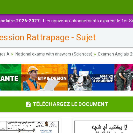
colaire 2026-2027
: Les nouveaux abonnements expirent le 1er S
ssion Rattrapage - Sujet
ues A
National exams with answers (Sciences)
Examen Anglais 20
TÉLÉCHARGEZ LE DOCUMENT