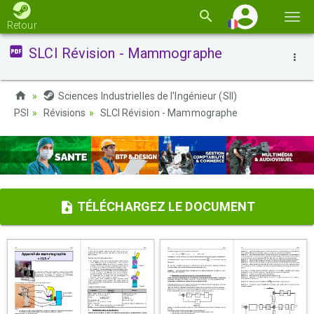
Basc
Retour
la
SLCI Révision - Mammographe
navi
Sciences Industrielles de l'Ingénieur (SII)
PSI
Révisions
SLCI Révision - Mammographe
TÉLÉCHARGEZ LE DOCUMENT