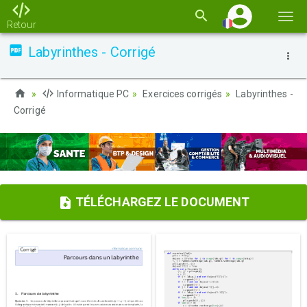
Basc
Retour
la
Labyrinthes - Corrigé
navi
Informatique PC
Exercices corrigés
Labyrinthes -
Corrigé
TÉLÉCHARGEZ LE DOCUMENT