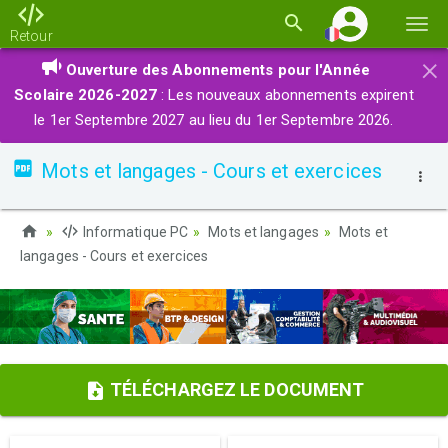
Basc
Retour
la
×
Ouverture des Abonnements pour l'Année
navi
Scolaire 2026-2027
: Les nouveaux abonnements expirent
le 1er Septembre 2027 au lieu du 1er Septembre 2026.
Mots et langages - Cours et exercices
Informatique PC
Mots et langages
Mots et
langages - Cours et exercices
TÉLÉCHARGEZ LE DOCUMENT