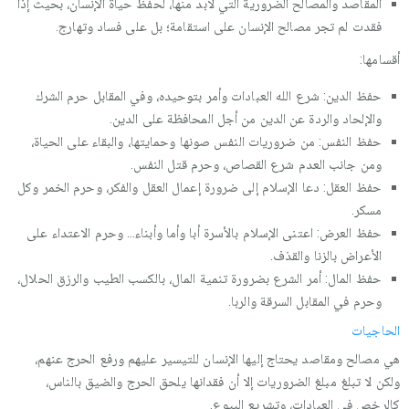
المقاصد والمصالح الضرورية التي لابد منها، لحفظ حياة الإنسان، بحيث إذا
فقدت لم تجر مصالح الإنسان على استقامة؛ بل على فساد وتهارج.
أقسامها:
حفظ الدين: شرع الله العبادات وأمر بتوحيده، وفي المقابل حرم الشرك
والإلحاد والردة عن الدين من أجل المحافظة على الدين.
حفظ النفس: من ضروريات النفس صونها وحمايتها، والبقاء على الحياة،
ومن جانب العدم شرع القصاص، وحرم قتل النفس.
حفظ العقل: دعا الإسلام إلى ضرورة إعمال العقل والفكر، وحرم الخمر وكل
مسكر.
حفظ العرض: اعتنى الإسلام بالأسرة أبا وأما وأبناء… وحرم الاعتداء على
الأعراض بالزنا والقذف.
حفظ المال: أمر الشرع بضرورة تنمية المال، بالكسب الطيب والرزق الحلال،
وحرم في المقابل السرقة والربا.
الحاجيات
هي مصالح ومقاصد يحتاج إليها الإنسان للتيسير عليهم ورفع الحرج عنهم،
ولكن لا تبلغ مبلغ الضروريات إلا أن فقدانها يلحق الحرج والضيق بالناس،
كالرخص في العبادات، وتشريع البيوع.