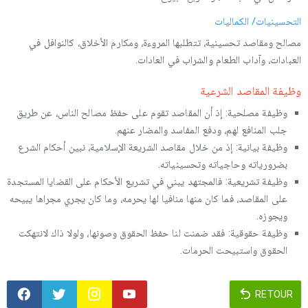
التحسينيات/ الكماليات
مصالح ومقاصد تحسينية، تتطلبها المروءة، ومكارم الأخلاق، كالنوافل في
العبادات، وآداب الطعام والشراب في العادات.
وظيفة المقاصد الشرعية
وظيفة مصلحية: إذ أن المقاصد تقوم على حفظ مصالح الناس، عن طريق
جلب المنافع لهم، ودفع المفاسد والمضار عنهم.
وظيفة بيانية: إذ من خلال مقاصد الشريعة الإسلامية، نبين أحكام الشرع
بضرورياته وحاجياته وتحسينياته.
وظيفة تشريعية: فالمجتهد يبني في تشريع الأحكام على القضايا المستجدة
على المقاصد، فما كان منها منافيا لها يحرمه، وما كان يجري مجراها يبيحه
ويجوزه.
وظيفة حقوقية: فقد ضمنت لنا حفظ الحقوق وصونها، ولولا ذاك لانتهكت
الحقوق واستبيحت الحرمات.
RETOUR