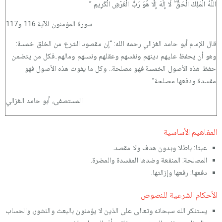
اللَّهُ الْمَلِكُ الْحَقُّ ۖ لَا إِلَٰهَ إِلَّا هُوَ رَبُّ الْعَرْشِ الْكَرِيمِ ”
سورة المؤمنون الآية 116 و117
قال الإمام أبو حامد الغزالي رحمه الله: “إن مقصود الشرع من الخلق خمسة:
وهو أن يحفظ عليهم دينهم ونفسهم وعقلهم ونسلهم ومالهم..فكل من يتضمن
حفظ هذه الأصول الخمسة فهو مصلحة.. وكل ما يفوت هذه الأصول فهو
مفسدة ودفعها مصلحة”
المستصفى، أبو حامد الغزالي
المفاهيم الأساسية
عبثا: باطلا وبدون هدف ولا مقصد.
المصلحة: المنفعة وضدها المفسدة والمضرة.
دفعها: رفعها وإزالتها.
الأحكام الشرعية للنصوص
يستنكر الله سبحانه وتعالى على الذين لا يؤمنون بالبعث والنشور، والحساب