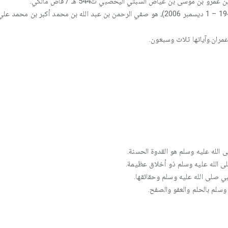
ن موسى بن عياض السبتي اليحصبي ت544 هـ / قاض مالكي.
صفي الرحمن المباركفوري (4 يونيو 1943 – 1 ديسمبر 2006)، هو صفي الرحمن بن عبد الله بن مح
مران.وآياتها ثلاث وسبعون.
ى الله عليه وسلم هو القدوة الحسنة.
صلى الله عليه وسلم ذو أخلاق عظيمة.
صلى الله عليه وسلم وحقائقها.
وسلم بالحلم والعفو والصفح.