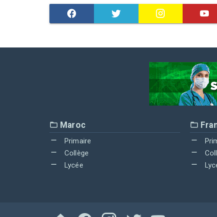
Maroc
Fra
Primaire
Pri
Collège
Col
Lycée
Lyc