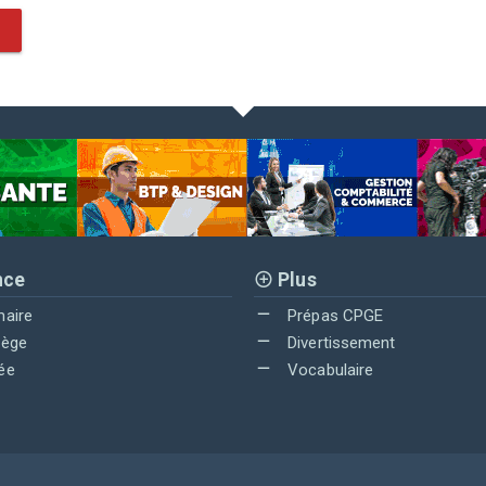
nce
Plus
maire
Prépas CPGE
lège
Divertissement
ée
Vocabulaire