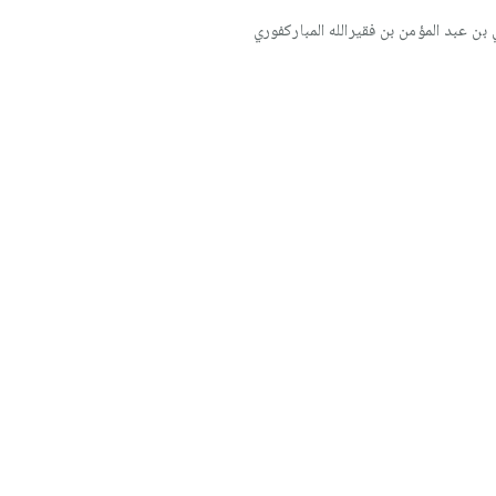
مد أكبر بن محمد علي بن عبد المؤمن بن فقيرالله المباركفوري