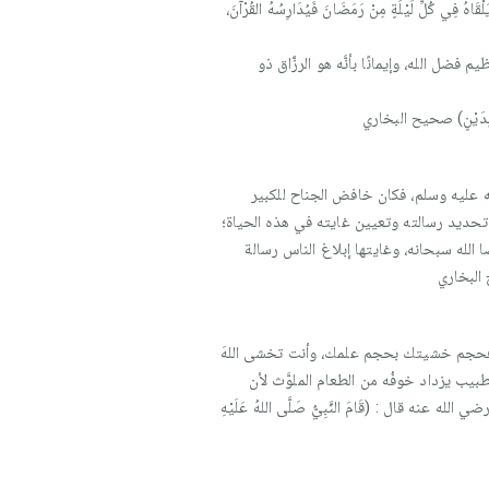
َاهُ فِي كُلِّ لَيْلَةٍ مِنْ رَمَضَانَ فَيُدَارِسُهُ القُرْآنَ،
ل الله، وإيمانًا بأنَّه هو الرزَّاق ذو
ْصِدُهُ لِدَيْنٍ) صحيح البخاري
ه عليه وسلم، فكان خافض الجناح للكبير
تحديد رسالته وتعيين غايته في هذه الحياة؛
 الله سبحانه، وغايتها إبلاغ الناس رسالة
حيح البخاري
لم، فحجم خشيتك بحجم علمك، وأنت تخشى اللهَ
الطبيب يزداد خوفُه من الطعام الملوَّث لأن
له عنه قال : (قَامَ النَّبِيُّ صَلَّى اللهُ عَلَيْهِ