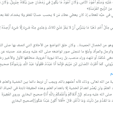
لَيْهِ وَسَلَّمَ أَجْوَدَ النَّاسِ، وَكَانَ أَجْوَدُ مَا يَكُونُ فِي رَمَضَانَ حِينَ يَلْقَاهُ جِبْرِيلُ، وَكَانَ يَلْق
ِ مِنَ الرِّيحِ المُرْسَلَةِ»
في حبِّه للعطاء، إذ كان يعطي عطاء مَن لا يحسب حسابًا للفقر ولا يخشاه، ثقة بعظيم فض
 لِي مِثْلُ أُحُدٍ ذَهَبًا مَا يَسُرُّنِي أَنْ لاَ يَمُرَّ عَلَيَّ ثَلاَثٌ، وَعِنْدِي مِنْهُ شَيْءٌ إِلَّا شَيْءٌ أُر
 وهو من الخصال الحميدة ، وكان خلق التواضع من الأخلاق التي اتصف بها صلى الل
 والرجل والمرأة، وأبلغ ما تتجلى صور تواضعه صلى الله عليه وسلم عند حديثه عن 
تغي حُكمًا، أو تلهث وراء منصب، بل رسالة نبوية أخروية، منطلقها الأول والأخير رضا
أَطْرَتْ النَّصَارَى ابْنَ مَرْيَمَ، فَإِنَّمَا أَنَا عَبْدُهُ، فَقُولُوا عَبْدُ اللَّهِ، وَرَسُولُهُ) ص
م
ية من الله تعالى، وذلك لأنه أعلمهم بالله، ويجب أن نربط دائما بين الخشية والع
العلمُ، ولن يُفسِّر انعدامُ الخشية إلا بانعدام العلم، وهذه الحقيقة ثابتة في الحياة، 
يه وسلم (إِنَّ أَتْقَاكُمْ وَأَعْلَمَكُمْ بِاللَّهِ أَنَا) صحيح البخاري وروى المُغِيرَةَ رضي ال
هُ لَكَ مَا تَقَدَّمَ مِنْ ذَنْبِكَ وَمَا تَأَخَّرَ، قَالَ: «أَفَلاَ أَكُونُ عَبْدًا شَكُورًا)صحيح البخاري