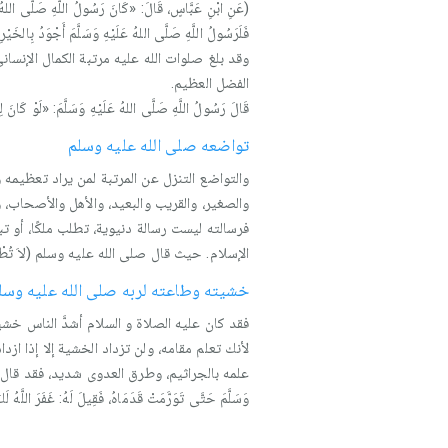
(عَنِ ابْنِ عَبَّاسٍ، قَالَ: «كَانَ رَسُولُ اللَّهِ صَلَّى اللهُ عَ
فَلَرَسُولُ اللَّهِ صَلَّى اللهُ عَلَيْهِ وَسَلَّمَ أَجْوَدُ بِالخَيْر
وقد بلغ صلوات الله عليه مرتبة الكمال الإنساني 
الفضل العظيم.
قَالَ رَسُولُ اللَّهِ صَلَّى اللهُ عَلَيْهِ وَسَلَّمَ: «لَوْ كَانَ
تواضعه صلى الله عليه وسلم
والتواضع التنزل عن المرتبة لمن يراد تعظيمه
والصغير، والقريب والبعيد، والأهل والأصحاب،
فرسالته ليست رسالة دنيوية، تطلب ملكًا، أو تب
الإسلام. حيث قال صلى الله عليه وسلم (لاَ تُطْرُونِي، كَمَا 
خشيته وطاعته لربه صلى الله عليه وسل
فقد كان عليه الصلاة و السلام أشدَّ الناس خش
لأنك تعلم مقامه، ولن تزداد الخشية إلا إذا ازداد 
علمه بالجراثيم، وطرق العدوى شديد، فقد قال صلى الله عل
وَسَلَّمَ حَتَّى تَوَرَّمَتْ قَدَمَاهُ، فَقِيلَ لَهُ: غَفَرَ اللَّ