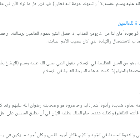
له عليه وسلم لنفسه إلا أن تنتهك حرمة الله تعالى). فيا ترى هل ما نراه الآن في مظ
ة للعالمين
ن) فوجوده أمان لنا من النارومن العذاب إذ حصل النفع لعموم العالمين برسالته. رحمة
اب الاستئصال والإبادة الذي كان يصيب الأمم السابقة.
ن الخلق العظيمة في الإسلام يقول النبي صلى الله عليه وسلم (الإِيمَانُ بِضْعٌ وَسِتُّونَ ش
ا بالحياء إذا كانت له هذه الدرجة العالية في الإسلام.
ه عداوة شديدة وآذوه أشد إذاية وحاصروه هو وصحابته رضوان الله عليهم وقد كان
ا فأنتم الطلقاء) وكذلك عندما جاء الملك يطلبه الإذن في أن يطبق الجبلين على أهل
أعلى والقدوة الحسنة في الجُود والكَرَم، فكان أجود النَّاس، وكان أجود ما يكون في رم