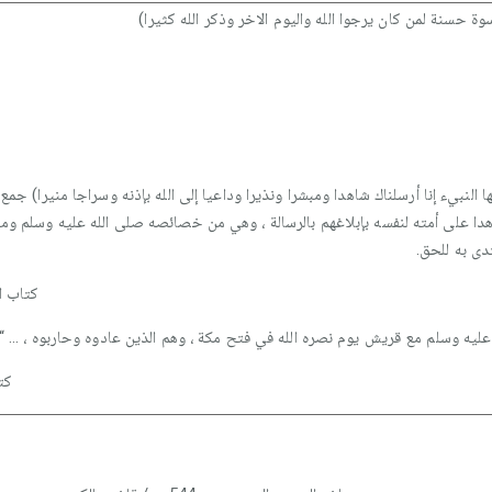
وة حسنة لمن كان يرجوا الله واليوم الاخر وذكر الله كثيرا)
ا النبيء إنا أرسلناك شاهدا ومبشرا ونذيرا وداعيا إلى الله بإذنه وسراجا منيرا) جم
دا على أمته لنفسه بإبلاغهم بالرسالة ، وهي من خصائصه صلى الله عليه وسلم ومب
دى به للحق.
كتاب ا
يه وسلم مع قريش يوم نصره الله في فتح مكة ، وهم الذين عادوه وحاربوه ، … “اذه
كت