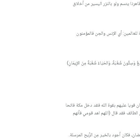
اهرنا يتسم ولو بالنزر اليسير من أخلاق
 للعالمين: أي الإنس والجن فالمؤمنون
ُعْبَةً، وَالحَيَاءُ شُعْبَةٌ مِنَ الإِيمَانِ)
 قويا عليهم بقوة الله فقد دخل مكة فاتحا
 الطائف فقد قال (اللهم اهد قومي فأنهم
ضان، فكان أجود بالخير مِن الرِّيح المرسلة.