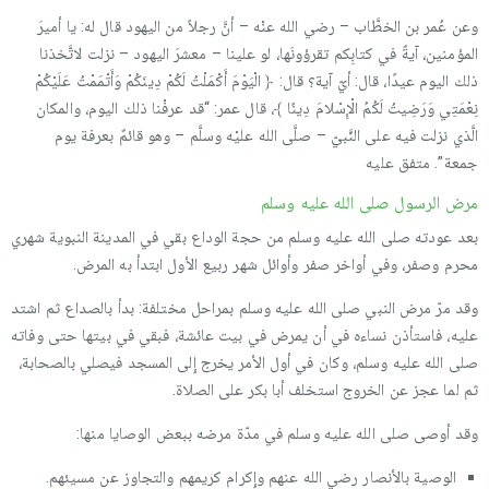
وعن عُمر بن الخطَّاب – رضي الله عنْه – أنَّ رجلاً من اليهود قال له: يا أميرَ
المؤمنين، آيةٌ في كتابِكم تقرؤونَها، لو علينا – معشرَ اليهود – نزلت لاتَّخذنا
ذلك اليوم عيدًا، قال: أيّ آية؟ قال: ﴿ الْيَوْمَ أَكْمَلْتُ لَكُمْ دِينَكُمْ وَأَتْمَمْتُ عَلَيْكُمْ
نِعْمَتِي وَرَضِيتُ لَكُمُ الْإِسْلامَ دِينًا ﴾، قال عمر: “قد عرفْنا ذلك اليوم، والمكان
الَّذي نزلت فيه على النَّبيّ – صلَّى الله عليْه وسلَّم – وهو قائمٌ بعرفة يوم
جمعة”. متفق عليه
مرض الرسول صلى الله عليه وسلم
بعد عودته صلى الله عليه وسلم من حجة الوداع بقي في المدينة النبوية شهري
محرم وصفر، وفي أواخر صفر وأوائل شهر ربيع الأول ابتدأ به المرض.
وقد مرّ مرض النبي صلى الله عليه وسلم بمراحل مختلفة: بدأ بالصداع ثم اشتد
عليه، فاستأذن نساءه في أن يمرض في بيت عائشة، فبقي في بيتها حتى وفاته
صلى الله عليه وسلم، وكان في أول الأمر يخرج إِلى المسجد فيصلي بالصحابة،
ثم لما عجز عن الخروج استخلف أبا بكر على الصلاة.
وقد أوصى صلى الله عليه وسلم في مدّة مرضه ببعض الوصايا منها:
الوصية بالأنصار رضي الله عنهم وإِكرام كريمهم والتجاوز عن مسيئهم.