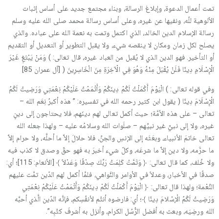
تمت أعمال الدعوة، وإبلاغ الرسالة، وبناء مجتمع جديد على أساس إثبات
الألوهية للّه، ونفيها عن غيره، وعلى أساس رسالة محمد صلى الله عليه وسلم
رسالة الإسلام الدين الخالد، الذي اكتمل وتمت به نعمة الله على عباده. والذي
يصلح لكل زمان ومكان لا ينقصه شيء، ولا يقبل التطوير أو التعديل أو التقديم
أو التأخير. فهو الدين الذي لا يُقبل من العباد غيره، قال تعالى: ) وَمَنْ يَبْتَغِ غَيْرَ
الْإِسْلَامِ دِينًا فَلَنْ يُقْبَلَ مِنْهُ وَهُوَ فِي الْآخِرَةِ مِنَ الْخَاسِرِينَ ( [آل عمران 85]
وفي قوله تعالى: ) الْيَوْمَ أَكْمَلْتُ لَكُمْ دِينَكُمْ وَأَتْمَمْتُ عَلَيْكُمْ نِعْمَتِي وَرَضِيتُ لَكُمُ
الْإِسْلَامَ دِينًا ( يقول ابن كثير رحمه الله في تفسيره: ” هذه أكبرُ نِعَم الله –
تعالى – على هذه الأمَّة؛ حيث أكمل تعالى لهم دينَهم، فلا يحتاجون إلى دينٍ
غيره، ولا إلى نبيٍّ غير نبيِّهم – صلَوات الله وسلامُه عليه – ولهذا جعله الله
تعالى خاتمَ الأنبياء، وبعَثَه إلى الإنسِ والجنِّ، فلا حلالَ إلاَّ ما أحلَّه، ولا حرام إلاَّ
ما حرَّمه، ولا دين إلاَّ ما شرعَه، وكلّ شيء أخبرَ به فهو حقّ وصدق لا كذب فيه
ولا خُلف، كما قال تعالى: ﴿ وَتَمَّتْ كَلِمَتُ رَبِّكَ صِدْقًا وَعَدْلاً ﴾ [الأنعام: 115]؛ أي:
صدقًا في الأخبار، وعدلاً في الأوامر والنَّواهي، فلمَّا أكمل لهم الدّين تمَّت عليهم
النِّعْمة؛ ولهذا قال تعالى: ﴿ الْيَوْمَ أَكْمَلْتُ لَكُمْ دِينَكُمْ وَأَتْمَمْتُ عَلَيْكُمْ نِعْمَتِي
وَرَضِيتُ لَكُمُ الْإسْلامَ دِينًا ﴾؛ أي: فارضوه أنتُم لأنفُسِكم، فإنَّه الدّين الَّذي أحبَّه
الله ورضِيَه، وبعث به أفضل الرُّسُل الكرام، وأنزل به أشرفَ كتُبِه”.