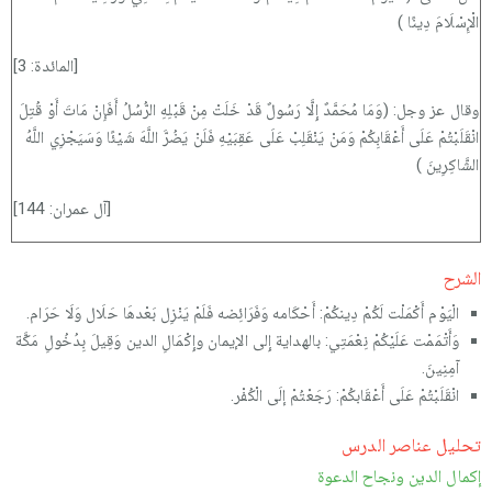
الْإِسْلَامَ دِينًا )
[المائدة: 3]
وقال عز وجل: (وَمَا مُحَمَّدٌ إِلَّا رَسُولٌ قَدْ خَلَتْ مِنْ قَبْلِهِ الرُّسُلُ أَفَإِنْ مَاتَ أَوْ قُتِلَ
انْقَلَبْتُمْ عَلَى أَعْقَابِكُمْ وَمَنْ يَنْقَلِبْ عَلَى عَقِبَيْهِ فَلَنْ يَضُرَّ اللَّهَ شَيْئًا وَسَيَجْزِي اللَّهُ
الشَّاكِرِينَ )
[آل عمران: 144]
الشرح
الْيَوْم أَكْمَلْت لَكُمْ دِينكُمْ: أَحْكَامه وَفَرَائِضه فَلَمْ يَنْزِل بَعْدهَا حَلَال وَلَا حَرَام.
وَأَتْمَمْت عَلَيْكُمْ نِعْمَتِي: بالهداية إِلى الإيمان وإِكْمَالِ الدين وَقِيلَ بِدُخُولِ مَكَّة
آمِنِينَ.
انْقَلَبْتُمْ عَلَى أَعْقَابكُمْ: رَجَعْتُمْ إلَى الْكُفْر.
تحليل عناصر الدرس
إكمال الدين ونجاح الدعوة