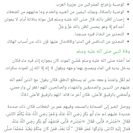
الوصية بإِخراج المشركين من جزيرة العرب.
الوصية بالصلاة، وبمِلك اليمين من العبيد والخدم وما شابههم من الضعفاء.
إِحسان الظن بالله، قال صلى الله عليه وسلم قبل موته بثلاثة أيام: لا يموتن
أحدكم إِلا وهو يحسن الظن بالله عَزَّ وَجَلَّ.
التحذير من اتخاذ قبره مسجدا.
التحذير من التنافس في الدنيا والاقتتال عليها فإِن ذلك من أسباب الهلاك.
وفاة النبي صلى الله عليه وسلم
لما أخذه صلى الله عليه وسلم غَشْـيُ الموت كان بجواره إِناء فيه ماء فكان
يدخل يديه في الماء ويمسح بهما وجهه ويقول: لا إِله إِلا الله إِن للموت سكرات.
ثم ثَقُل واشتدّ وجعه حتى لم يستطع النطق، فكان يقول: مع الذين أنعم الله
عليهم من النبيين والصديقين والشهداء والصالحين، اللهم اغفر لي وارحمني،
وألحقني بالرفيق الأعلى، فكان آخر ما قاله: اللهم بالرفيق الأعلى ثلاثًا.
ووصل الخبر إِلى الصحابة بالمسجد وفيهم عمر بن الخطاب، فكان ذلك صدمة
شديدة عليهم، ثم جاء أَبو بَكْرٍ رَضِيَ اللَّهُ عَنْهُ، وَعُمَرُ رَضِيَ اللَّهُ عَنْهُ يُكَلِّمُ النَّاسَ،
فَقَالَ: «اجْلِسْ»، فَأَبَى، فَقَالَ :«اجْلِسْ»، فَأَبَى، فَتَشَهَّدَ أَبُو بَكْرٍ رَضِيَ اللَّهُ عَنْهُ،
فَمَالَ إِلَيْهِ النَّاسُ، وَتَرَكُوا عُمَرَ، فَقَالَ: ” أَمَّا بَعْدُ، فَمَنْ كَانَ مِنْكُمْ يَعْبُدُ مُحَمَّدًا صَلَّى