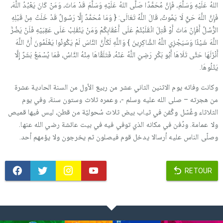
اللهُ عَلَيْهِ وَسَلَّمَ، فَإِنَّ مُحَمَّدًا صَلَّى اللهُ عَلَيْهِ وَسَلَّمَ قَدْ مَاتَ، وَمَنْ كَانَ يَعْبُدُ اللَّهَ،
فَإِنَّ اللَّهَ حَيٌّ لَا يَمُوتُ، قَالَ اللَّهُ تَعَالَى: { وَمَا مُحَمَّدٌ إِلَّا رَسُولٌ قَدْ خَلَتْ مِنْ قَبْلِهِ
الرُّسُلُ أَفَإِنْ مَاتَ أَوْ قُتِلَ انْقَلَبْتُمْ عَلَى أَعْقَابِكُمْ وَمَنْ يَنْقَلِبْ عَلَى عَقِبَيْهِ فَلَنْ يَضُرَّ
اللَّهَ شَيْئًا وَسَيَجْزِي اللَّهُ الشَّاكِرِينَ } وَاللَّهِ لَكَأَنَّ النَّاسَ لَمْ يَكُونُوا يَعْلَمُونَ أَنَّ اللَّهَ
أَنْزَلَهَا حَتَّى تَلَاهَا أَبُو بَكْرٍ رَضِيَ اللَّهُ عَنْهُ، فَتَلَقَّاهَا مِنْهُ النَّاسُ، فَمَا يُسْمَعُ بَشَرٌ إِلَّا
يَتْلُوهَا.
وكانت وفاته يوم الاثنين الثاني عشر من ربيع الأول من السنة الحادية عشرة
من هجرته – صلى الله عليه وسلم -، وعمره ثلاث وستون سنة، وفي يوم
الثلاثاء وغُسّل وكُفن في ثياب بيض ثلاث سُحوليّة من قطن، ليس فيها قميص
ولا عمامة. ودُفن في مكانه الذي توفي فيه في بيت عائشة رضي الله عنها.
وصلّى الناس عليه أرسالا يدخل قوم فيصلون ثم يخرجون ولا يؤمهم أحد.
RETOUR