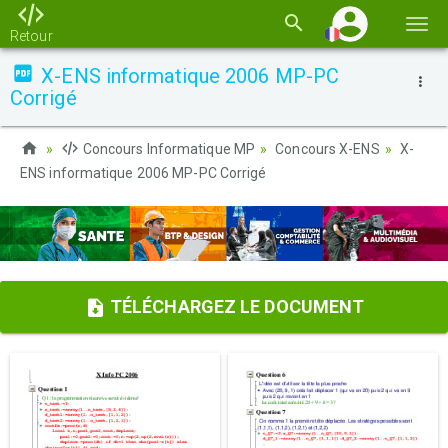
Basc
Retour
la
X-ENS informatique 2006 MP-PC
navi
Corrigé
Concours Informatique MP
Concours X-ENS
X-
ENS informatique 2006 MP-PC Corrigé
TÉLÉCHARGEZ LE DOCUMENT