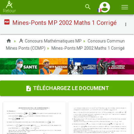
Basc
Retour
la
Mines-Ponts MP 2002 Maths 1 Corrigé
navi
Concours Mathématiques MP
Concours Commun
Mines Ponts (CCMP)
Mines-Ponts MP 2002 Maths 1 Corrigé
TÉLÉCHARGEZ LE DOCUMENT