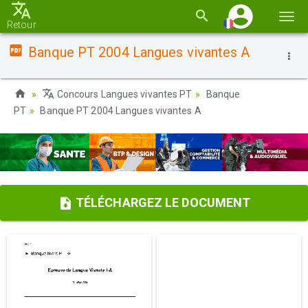
Basc
Retour
la
Banque PT 2004 Langues vivantes A
navi
Concours Langues vivantes PT
Banque
PT
Banque PT 2004 Langues vivantes A
TÉLÉCHARGEZ LE DOCUMENT