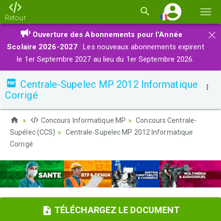
Basc
Retour
la
×
Ouverture des Abonnements pour l'Année
navi
Scolaire 2026-2027
: Les nouveaux abonnements expirent
le 1er Septembre 2027 au lieu du 1er Septembre 2026.
Centrale-Supelec MP 2012 Informatique
Corrigé
Concours Informatique MP
Concours Centrale-
Supélec (CCS)
Centrale-Supelec MP 2012 Informatique
Corrigé
TÉLÉCHARGEZ LE DOCUMENT