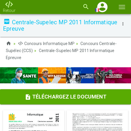
Basc
Retour
la
Centrale-Supelec MP 2011 Informatique
navi
Epreuve
Concours Informatique MP
Concours Centrale-
Supélec (CCS)
Centrale-Supelec MP 2011 Informatique
Epreuve
TÉLÉCHARGEZ LE DOCUMENT