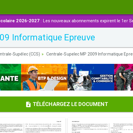
colaire 2026-2027
: Les nouveaux abonnements expirent le 1er S
09 Informatique Epreuve
ntrale-Supélec (CCS)
Centrale-Supelec MP 2009 Informatique Epr
TÉLÉCHARGEZ LE DOCUMENT