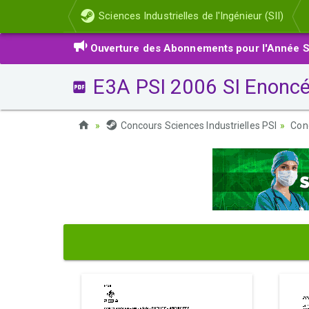
Sciences Industrielles de l'Ingénieur (SII)
Ouverture des Abonnements pour l'Année S
E3A PSI 2006 SI Enonc
Concours Sciences Industrielles PSI
Con