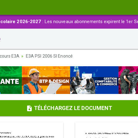
colaire 2026-2027
: Les nouveaux abonnements expirent le 1er S
é
cours E3A
E3A PSI 2006 SI Enoncé
TÉLÉCHARGEZ LE DOCUMENT