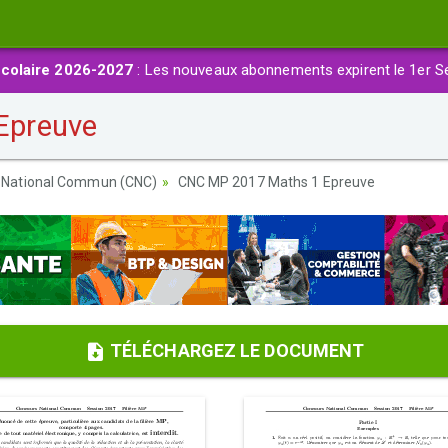
colaire 2026-2027
: Les nouveaux abonnements expirent le 1er S
Epreuve
 National Commun (CNC)
CNC MP 2017 Maths 1 Epreuve
TÉLÉCHARGEZ LE DOCUMENT