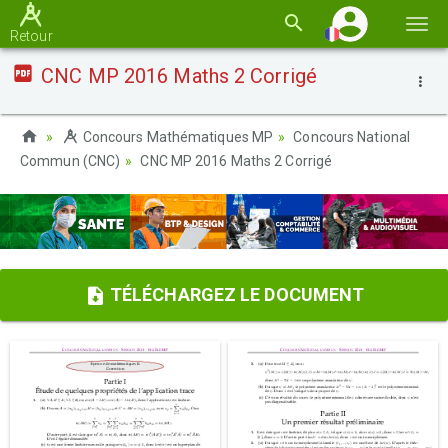
Basc
Retour
la
CNC MP 2016 Maths 2 Corrigé
navi
Concours Mathématiques MP
Concours National
Commun (CNC)
CNC MP 2016 Maths 2 Corrigé
TÉLÉCHARGEZ LE DOCUMENT