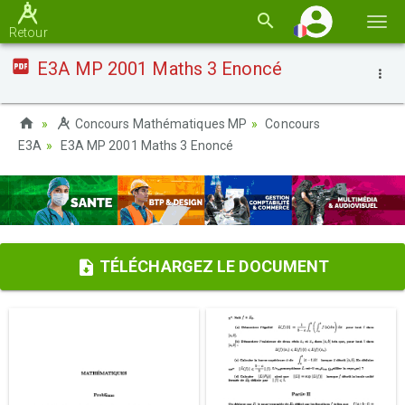
Basc
Retour
la
E3A MP 2001 Maths 3 Enoncé
navi
Concours Mathématiques MP
Concours
E3A
E3A MP 2001 Maths 3 Enoncé
TÉLÉCHARGEZ LE DOCUMENT