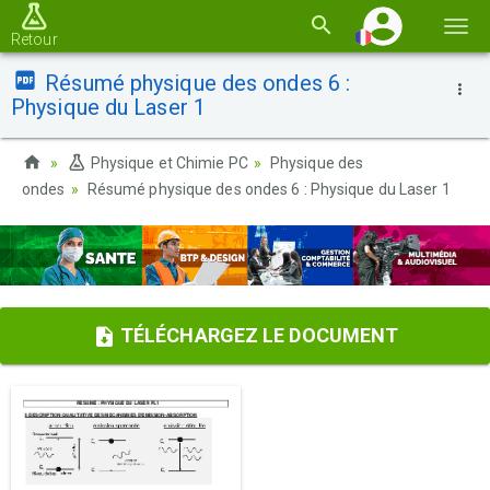
Basc
Retour
la
Résumé physique des ondes 6 :
navi
Physique du Laser 1
Physique et Chimie PC
Physique des
ondes
Résumé physique des ondes 6 : Physique du Laser 1
TÉLÉCHARGEZ LE DOCUMENT