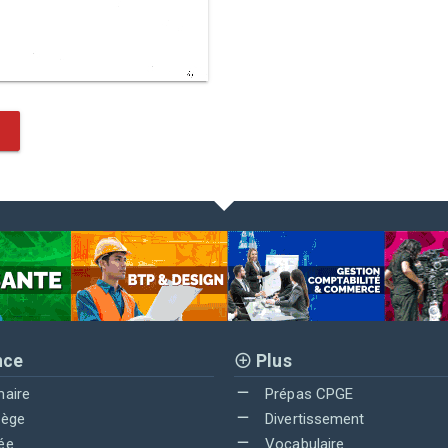
nce
Plus
maire
Prépas CPGE
lège
Divertissement
ée
Vocabulaire