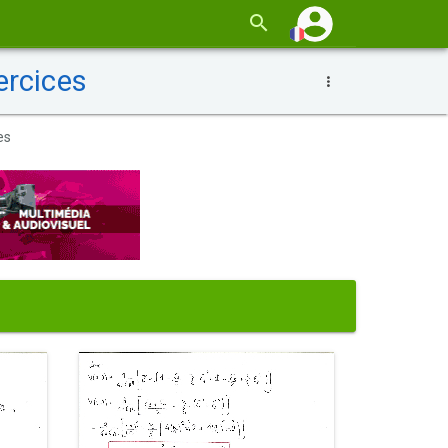
ercices
es