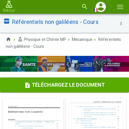
Basc
Retour
la
Référentiels non galiléens - Cours
navi
Physique et Chimie MP
Mécanique
Référentiels
non galiléens - Cours
TÉLÉCHARGEZ LE DOCUMENT