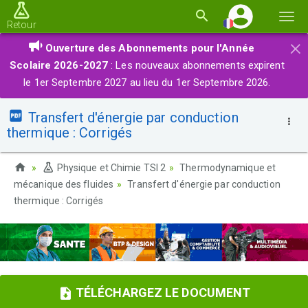
Basc
Retour
la
×
Ouverture des Abonnements pour l'Année
navi
Scolaire 2026-2027
: Les nouveaux abonnements expirent
le 1er Septembre 2027 au lieu du 1er Septembre 2026.
Transfert d'énergie par conduction
thermique : Corrigés
Physique et Chimie TSI 2
Thermodynamique et
mécanique des fluides
Transfert d'énergie par conduction
thermique : Corrigés
TÉLÉCHARGEZ LE DOCUMENT