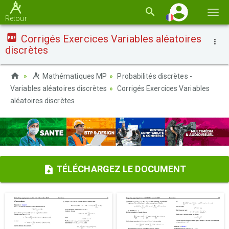
Basc
Retour
la
Corrigés Exercices Variables aléatoires
navi
discrètes
Mathématiques MP
Probabilités discrètes -
Variables aléatoires discrètes
Corrigés Exercices Variables
aléatoires discrètes
TÉLÉCHARGEZ LE DOCUMENT