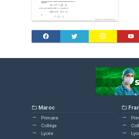
Maroc
Fra
Primaire
Pri
Collège
Col
Lycée
Lyc