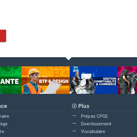
nce
Plus
maire
Prépas CPGE
lège
Divertissement
ée
Vocabulaire