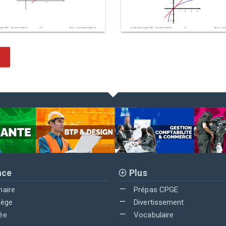
nce
Plus
maire
Prépas CPGE
lège
Divertissement
ée
Vocabulaire