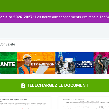
colaire 2026-2027
: Les nouveaux abonnements expirent le 1er S
Convexité
TÉLÉCHARGEZ LE DOCUMENT